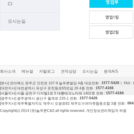
CI
오시는길
회사소개
메뉴얼
카탈로그
견적상담
오시는길
원격A/S
1577-5426
[본사] 전라북도 완주군 안전로 107-9 늘푸른빌딩 4층 대표전화 :
ㅣ FAX :
1577-4166
[대전지사] 대전광역시 유성구 온천동로65번길 26 4층 전화 :
1577-4166
[서울지사] 서울 금천구 디지털1로 5 대룡테크노타워 1402호 전화 :
1577-5426
[광주지사] 광주광역시 광산구 월계로 235-1 전화 :
064
[제주지사] 제주특별자치도 제주시 오광로82 제주도수퍼마켓협동조합 3층 전화 :
Copyright(c) 2014 (유)늘푸른C&S all rights reserved. 개인정보관리책임자 허용