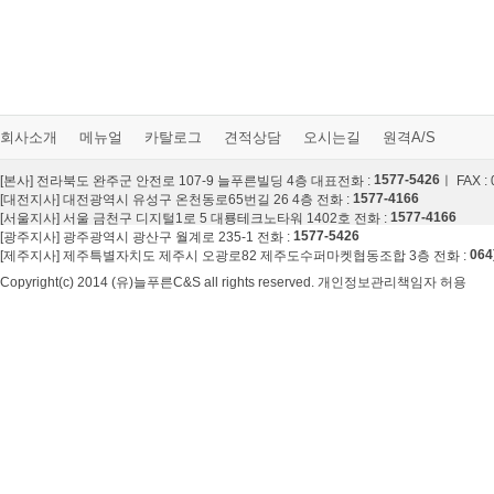
회사소개
메뉴얼
카탈로그
견적상담
오시는길
원격A/S
1577-5426
[본사] 전라북도 완주군 안전로 107-9 늘푸른빌딩 4층 대표전화 :
ㅣ FAX :
1577-4166
[대전지사] 대전광역시 유성구 온천동로65번길 26 4층 전화 :
1577-4166
[서울지사] 서울 금천구 디지털1로 5 대룡테크노타워 1402호 전화 :
1577-5426
[광주지사] 광주광역시 광산구 월계로 235-1 전화 :
064
[제주지사] 제주특별자치도 제주시 오광로82 제주도수퍼마켓협동조합 3층 전화 :
Copyright(c) 2014 (유)늘푸른C&S all rights reserved. 개인정보관리책임자 허용