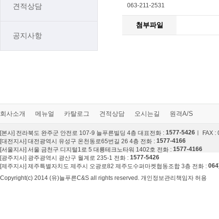
견적상담
063-211-2531
첨부파일
공지사항
회사소개
메뉴얼
카탈로그
견적상담
오시는길
원격A/S
1577-5426
[본사] 전라북도 완주군 안전로 107-9 늘푸른빌딩 4층 대표전화 :
ㅣ FAX :
1577-4166
[대전지사] 대전광역시 유성구 온천동로65번길 26 4층 전화 :
1577-4166
[서울지사] 서울 금천구 디지털1로 5 대룡테크노타워 1402호 전화 :
1577-5426
[광주지사] 광주광역시 광산구 월계로 235-1 전화 :
064
[제주지사] 제주특별자치도 제주시 오광로82 제주도수퍼마켓협동조합 3층 전화 :
Copyright(c) 2014 (유)늘푸른C&S all rights reserved. 개인정보관리책임자 허용